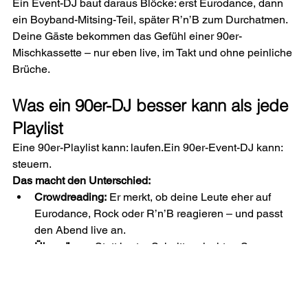
Ein Event-DJ baut daraus Blöcke: erst Eurodance, dann 
ein Boyband-Mitsing-Teil, später R’n’B zum Durchatmen. 
Deine Gäste bekommen das Gefühl einer 90er-
Mischkassette – nur eben live, im Takt und ohne peinliche 
Brüche.
Was ein 90er-DJ besser kann als jede 
Playlist
Eine 90er-Playlist kann: laufen.Ein 90er-Event-DJ kann: 
steuern.
Das macht den Unterschied:
Crowdreading:
 Er merkt, ob deine Leute eher auf 
Eurodance, Rock oder R’n’B reagieren – und passt 
den Abend live an.
Übergänge:
 Statt harter Schnitte mischt er Songs so, 
dass die Energie bleibt, selbst wenn das Genre 
wechselt.
Timing:
 Boyband-Ballade zum Mitsingen? Ja. Aber 