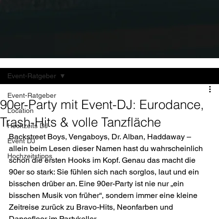
Event-Ratgeber
Event-Ratgeber
90er-Party mit Event-DJ: Eurodance,
Location
Trash-Hits & volle Tanzfläche
Hochzeits DJ
Backstreet Boys, Vengaboys, Dr. Alban, Haddaway – 
Event DJ
allein beim Lesen dieser Namen hast du wahrscheinlich 
Hochzeitstipps
schon die ersten Hooks im Kopf. Genau das macht die 
90er so stark: Sie fühlen sich nach sorglos, laut und ein 
bisschen drüber an. Eine 90er-Party ist nie nur „ein 
bisschen Musik von früher“, sondern immer eine kleine 
Zeitreise zurück zu Bravo-Hits, Neonfarben und 
Dancefloor im Partykeller.