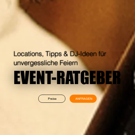
Locations, Tipps & DJ-Ideen für
unvergessliche Feiern
EVENT-RATGEBER
EVENT-RATGEBER
Preise
ANFRAGEN