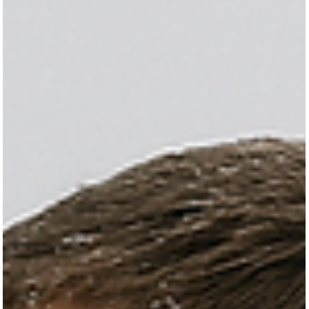
HOCHZEITSTIPPS
Healthy Bar statt
Candy Bar: Der neue
Trend für eure
Hochzeitsparty!
Die Healthy Bar ist die stilvolle, leichte und moderne
Alternative zur klassischen Candy Bar – perfekt für
Hochzeiten, die bewusst, kreativ und trendig gefeiert werden
Hier findet ihr Ideen, Beispiele und Umsetzungstipps, um eu
Gäste mit einer frischen Snackstation zu überraschen.