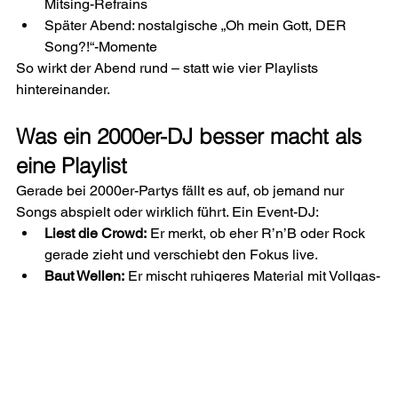
Mitsing-Refrains
Später Abend: nostalgische „Oh mein Gott, DER 
Song?!“-Momente
So wirkt der Abend rund – statt wie vier Playlists 
hintereinander.
Was ein 2000er-DJ besser macht als 
eine Playlist
Gerade bei 2000er-Partys fällt es auf, ob jemand nur 
Songs abspielt oder wirklich führt. Ein Event-DJ:
Liest die Crowd:
 Er merkt, ob eher R’n’B oder Rock 
gerade zieht und verschiebt den Fokus live.
Baut Wellen:
 Er mischt ruhigeres Material mit Vollgas-
Nummern, damit niemand komplett abbrennt.
Setzt Highlights:
 Bestimmte Songs oder Medleys 
werden gezielt eingesetzt, nicht zufällig.
Vermeidet Brüche:
 Ein Übergang von Emo-Rock zu 
Club-House kann funktionieren – aber nur, wenn das 