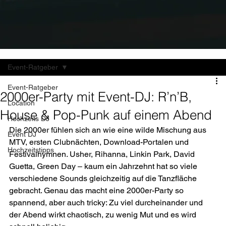
Event-Ratgeber
Event-Ratgeber
2000er-Party mit Event-DJ: R’n’B,
Location
House & Pop-Punk auf einem Abend
Hochzeits DJ
Die 2000er fühlen sich an wie eine wilde Mischung aus 
Event DJ
MTV, ersten Clubnächten, Download-Portalen und 
Hochzeitstipps
Festivalhymnen. Usher, Rihanna, Linkin Park, David 
Guetta, Green Day – kaum ein Jahrzehnt hat so viele 
verschiedene Sounds gleichzeitig auf die Tanzfläche 
gebracht. Genau das macht eine 2000er-Party so 
spannend, aber auch tricky: Zu viel durcheinander und 
der Abend wirkt chaotisch, zu wenig Mut und es wird 