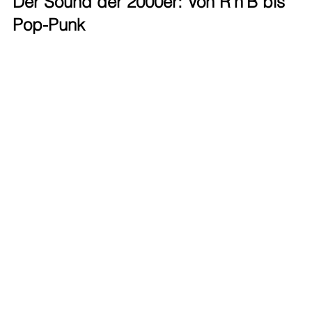
Der Sound der 2000er: Von R’n’B bis 
Pop-Punk