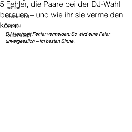
5 Fehler, die Paare bei der DJ-Wahl
Location
bereuen – und wie ihr sie vermeiden
Hochzeits DJ
könnt
Event DJ
DJ Hochzeit Fehler vermeiden: So wird eure Feier 
Hochzeitstipps
unvergesslich – im besten Sinne.