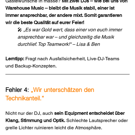
Gästewünsche in masse? 
Mit zwei DJs – wie bei uns von 
Warehouse Music – bleibt die Musik stabil, einer ist 
immer ansprechbar, der andere mixt. Somit garantieren 
wir die beste Qualität auf eurer Feier!
🎤 
„Es war Gold wert, dass einer von euch immer 
ansprechbar war – und gleichzeitig die Musik 
durchlief. Top Teamwork!“ – Lisa & Ben
Lerntipp:
 Fragt nach Ausfallsicherheit, Live-DJ-Teams 
und Backup-Konzepten.
Fehler 4: 
„Wir unterschätzen den 
Technikanteil.“
Nicht nur der DJ, auch 
sein Equipment entscheidet über 
Klang, Stimmung und Optik.
 Schlechte Lautsprecher oder 
grelle Lichter ruinieren leicht die Atmosphäre.