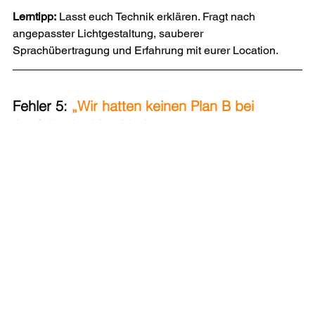
Lerntipp:
 Lasst euch Technik erklären. Fragt nach 
angepasster Lichtgestaltung, sauberer 
Sprachübertragung und Erfahrung mit eurer Location.
Fehler 5: 
„Wir hatten keinen Plan B bei 
Ausfall oder Krankheit.“
Der Albtraum: Der DJ fällt kurzfristig aus – und niemand 
springt ein. 
Bei uns gibt’s klar geregelte Vertretung – wir 
sind ein eingespieltes Team mit professionellem Backup.
🎤 
„Danke für euren reibungslosen Ablauf – selbst 
als unser DJ kurzfristig getauscht wurde, lief alles 
wie geplant. Mega professionell!“ – Sophie & Daniel
3. Tipps & Learnings – So erkennt ihr 